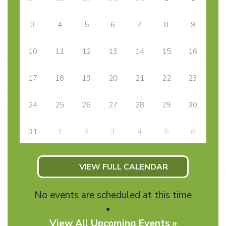
3
4
5
6
7
8
9
10
11
12
13
14
15
16
17
18
19
20
21
22
23
24
25
26
27
28
29
30
31
1
2
3
4
5
6
VIEW FULL CALENDAR
No events are scheduled at this time
View All Upcoming Events »