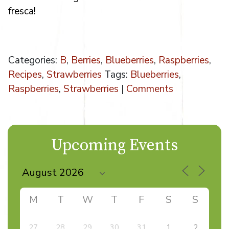
fresca!
Categories:
B
,
Berries
,
Blueberries
,
Raspberries
,
Recipes
,
Strawberries
Tags:
Blueberries
,
Raspberries
,
Strawberries
|
Comments
Upcoming Events
M
T
W
T
F
S
S
27
28
29
30
31
1
2