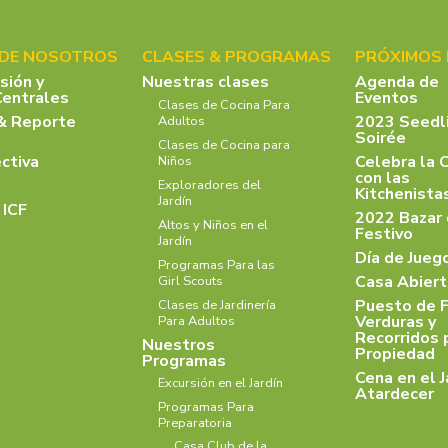
 DE NOSOTROS
CLASES & PROGRAMAS
PRÓXIMOS
isión y
Nuestras clases
Agenda de
Centrales
Eventos
Clases de Cocina Para
& Reporte
2023 Seedl
Adultos
Soirée
Clases de Cocina para
ectiva
Celebra la 
Niños
con las
Exploradores del
Kitchenist
Jardín
 ICF
2022 Bazar
Altos y Niños en el
Festivo
Jardín
Día de Jueg
Programas Para las
Casa Abiert
Girl Scouts
Puesto de F
Clases de Jardinería
Verduras y
Para Adultos
Recorridos 
Nuestros
Propiedad
Programas
Cena en el J
Excursión en el Jardín
Atardecer
Programas Para
Preparatoria
Casa Club de la