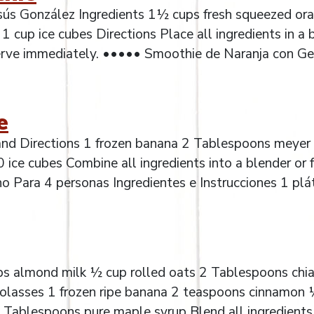
s González Ingredients 1½ cups fresh squeezed or
cup ice cubes Directions Place all ingredients in a 
 Serve immediately. ••••• Smoothie de Naranja con G
e
and Directions 1 frozen banana 2 Tablespoons meyer
 ice cubes Combine all ingredients into a blender or 
no Para 4 personas Ingredientes e Instrucciones 1 pl
ps almond milk ½ cup rolled oats 2 Tablespoons chi
lasses 1 frozen ripe banana 2 teaspoons cinnamon
ablespoons pure maple syrup Blend all ingredients