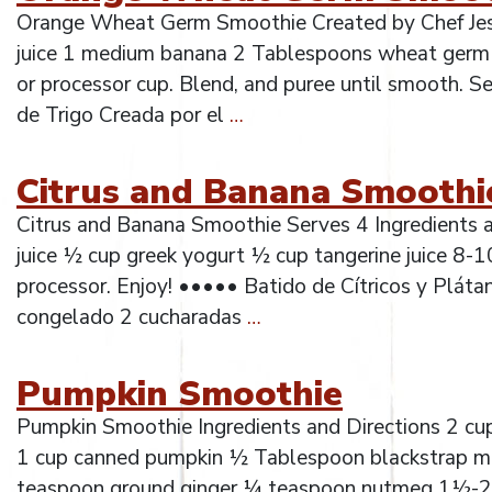
Orange Wheat Germ Smoothie Created by Chef Jesú
juice 1 medium banana 2 Tablespoons wheat germ 1 
or processor cup. Blend, and puree until smooth.
de Trigo Creada por el
…
Citrus and Banana Smoothi
Citrus and Banana Smoothie Serves 4 Ingredients 
juice ½ cup greek yogurt ½ cup tangerine juice 8-10
processor. Enjoy! ••••• Batido de Cítricos y Pláta
congelado 2 cucharadas
…
Pumpkin Smoothie
Pumpkin Smoothie Ingredients and Directions 2 cu
1 cup canned pumpkin ½ Tablespoon blackstrap mo
teaspoon ground ginger ¼ teaspoon nutmeg 1½-2 T