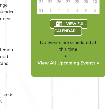
24
25
26
27
28
29
30
ange
31
1
2
3
4
5
6
blender
ermen
VIEW FULL
CALENDAR
No events are scheduled at
this time
 lemon
food
View All Upcoming Events »
átano
a seeds
 ½