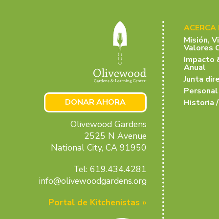
ACERCA
Misión, V
Valores 
Impacto 
Anual
Junta dir
Personal
DONAR AHORA
Historia /
Olivewood Gardens
2525 N Avenue
National City, CA 91950
Tel: 619.434.4281
info@olivewoodgardens.org
Portal de Kitchenistas »