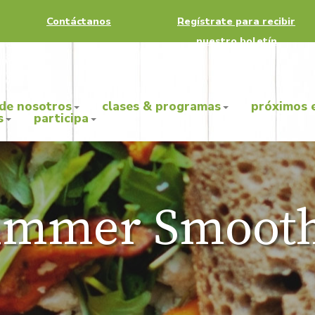
Contáctanos
Regístrate para recibir
nuestro boletín
 de nosotros
clases & programas
próximos 
s
participa
ummer Smooth