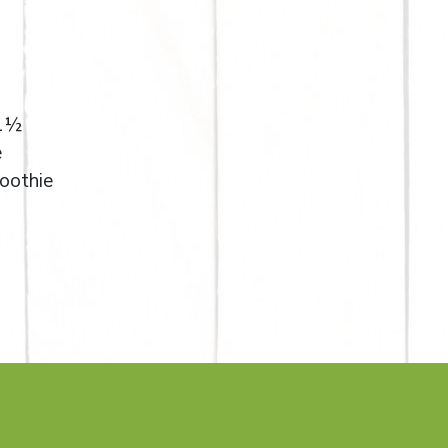
 1½
e
moothie