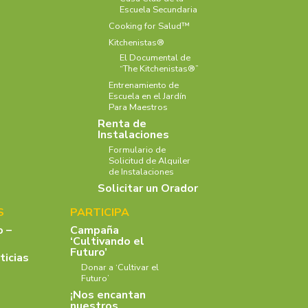
Escuela Secundaria
Cooking for Salud™
Kitchenistas®
El Documental de
“The Kitchenistas®”
Entrenamiento de
Escuela en el Jardín
Para Maestros
Renta de
Instalaciones
Formulario de
Solicitud de Alquiler
de Instalaciones
Solicitar un Orador
S
PARTICIPA
o –
Campaña
‘Cultivando el
Futuro’
ticias
Donar a ‘Cultivar el
Futuro’
¡Nos encantan
nuestros