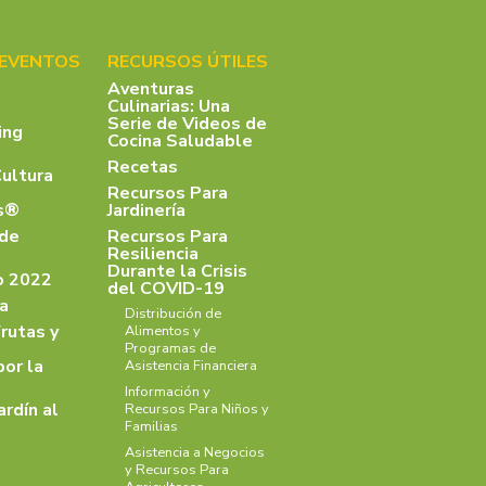
 EVENTOS
RECURSOS ÚTILES
Aventuras
Culinarias: Una
Serie de Videos de
ing
Cocina Saludable
Recetas
Cultura
Recursos Para
as®
Jardinería
 de
Recursos Para
Resiliencia
Durante la Crisis
o 2022
del COVID-19
a
Distribución de
rutas y
Alimentos y
Programas de
por la
Asistencia Financiera
Información y
ardín al
Recursos Para Niños y
Familias
Asistencia a Negocios
y Recursos Para