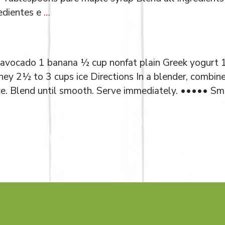
edientes e
…
 avocado 1 banana ½ cup nonfat plain Greek yogurt
oney 2½ to 3 cups ice Directions In a blender, combin
ice. Blend until smooth. Serve immediately. ••••• S