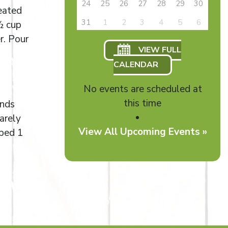
24
25
26
27
28
29
30
eated
31
1
2
3
4
5
6
½ cup
r. Pour
VIEW FULL
CALENDAR
No events are scheduled at
this time
unds
arely
View All Upcoming Events »
pped 1