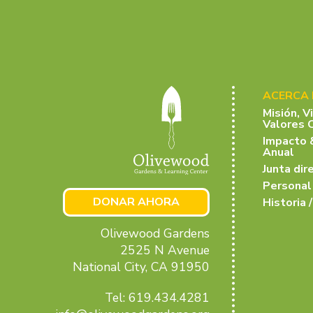
ACERCA
Misión, V
Valores 
Impacto 
Anual
Junta dir
Personal
DONAR AHORA
Historia /
Olivewood Gardens
2525 N Avenue
National City, CA 91950
Tel: 619.434.4281