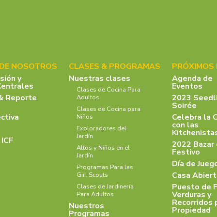
 DE NOSOTROS
CLASES & PROGRAMAS
PRÓXIMOS
isión y
Nuestras clases
Agenda de
Centrales
Eventos
Clases de Cocina Para
& Reporte
2023 Seedl
Adultos
Soirée
Clases de Cocina para
ectiva
Celebra la 
Niños
con las
Exploradores del
Kitchenist
Jardín
 ICF
2022 Bazar
Altos y Niños en el
Festivo
Jardín
Día de Jueg
Programas Para las
Casa Abiert
Girl Scouts
Puesto de F
Clases de Jardinería
Verduras y
Para Adultos
Recorridos 
Nuestros
Propiedad
Programas