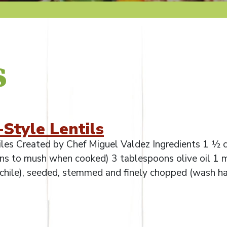
s
Style Lentils
les Created by Chef Miguel Valdez Ingredients 1 ½ 
turns to mush when cooked) 3 tablespoons olive oil 1
en chile), seeded, stemmed and finely chopped (wash h