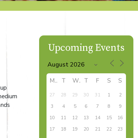
Upcoming Events
M
T
W
T
F
S
S
cup
27
28
29
30
31
1
2
 medium
ands
3
4
5
6
7
8
9
10
11
12
13
14
15
16
17
18
19
20
21
22
23