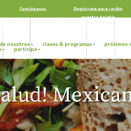
Contáctanos
Regístrate para recibir
nuestro boletín
 de nosotros
clases & programas
próximos 
s
participa
alud! Mexican