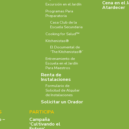
Cena en el J
Excursión en el Jardín
Atardecer
Programas Para
Preparatoria
Casa Club de la
Escuela Secundaria
Cooking for Salud™
Kitchenistas®
El Documental de
“The Kitchenistas®”
Entrenamiento de
Escuela en el Jardín
Para Maestros
Renta de
Instalaciones
Formulario de
Solicitud de Alquiler
de Instalaciones
Solicitar un Orador
S
PARTICIPA
o –
Campaña
‘Cultivando el
Futuro’