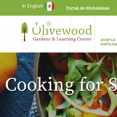
In English
Portal de Kitchenistas
acerca
noticia
Cooking for S