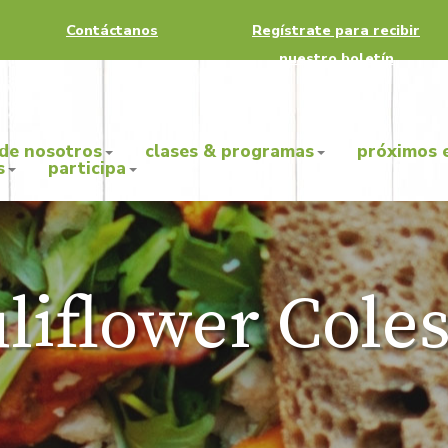
Contáctanos
Regístrate para recibir
nuestro boletín
 de nosotros
clases & programas
próximos 
s
participa
liflower Cole