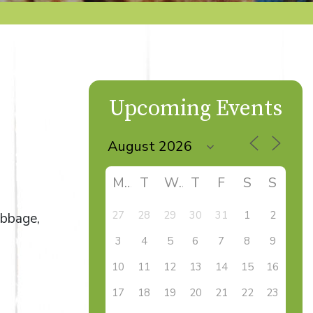
Upcoming Events
M
T
W
T
F
S
S
27
28
29
30
31
1
2
abbage,
3
4
5
6
7
8
9
10
11
12
13
14
15
16
17
18
19
20
21
22
23