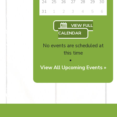
24
25
26
27
28
29
30
31
1
2
3
4
5
6
VIEW FULL
CALENDAR
No events are scheduled at
this time
View All Upcoming Events »