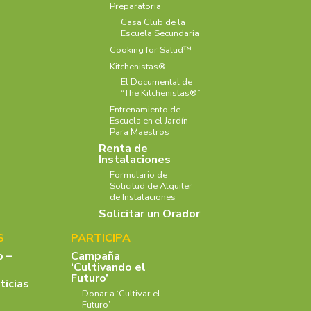
Preparatoria
Casa Club de la
Escuela Secundaria
Cooking for Salud™
Kitchenistas®
El Documental de
“The Kitchenistas®”
Entrenamiento de
Escuela en el Jardín
Para Maestros
Renta de
Instalaciones
Formulario de
Solicitud de Alquiler
de Instalaciones
Solicitar un Orador
S
PARTICIPA
o –
Campaña
‘Cultivando el
Futuro’
ticias
Donar a ‘Cultivar el
Futuro’