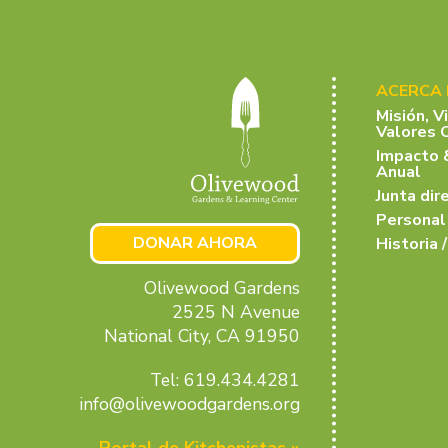
ACERCA
Misión, V
Valores 
Impacto 
Anual
Junta dir
Personal
DONAR AHORA
Historia /
Olivewood Gardens
2525 N Avenue
National City, CA 91950
Tel: 619.434.4281
info@olivewoodgardens.org
Portal de Kitchenistas »