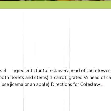
s 4 Ingredients for Coleslaw ½ head of cauliflower,
both florets and stems) 1 carrot, grated ½ head of c
d use jicama or an apple) Directions for Coleslaw
…