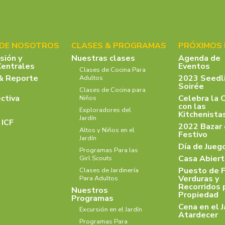
 DE NOSOTROS
CLASES & PROGRAMAS
PRÓXIMOS
isión y
Nuestras clases
Agenda de
Centrales
Eventos
Clases de Cocina Para
& Reporte
2023 Seedl
Adultos
Soirée
Clases de Cocina para
ectiva
Celebra la 
Niños
con las
Exploradores del
Kitchenist
Jardín
 ICF
2022 Bazar
Altos y Niños en el
Festivo
Jardín
Día de Jueg
Programas Para las
Casa Abiert
Girl Scouts
Puesto de F
Clases de Jardinería
Verduras y
Para Adultos
Recorridos 
Nuestros
Propiedad
Programas
Cena en el J
Excursión en el Jardín
Atardecer
Programas Para