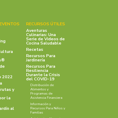
 EVENTOS
RECURSOS ÚTILES
Aventuras
Culinarias: Una
Serie de Videos de
ing
Cocina Saludable
Recetas
Cultura
Recursos Para
as®
Jardinería
 de
Recursos Para
Resiliencia
Durante la Crisis
o 2022
del COVID-19
a
Distribución de
rutas y
Alimentos y
Programas de
por la
Asistencia Financiera
Información y
ardín al
Recursos Para Niños y
Familias