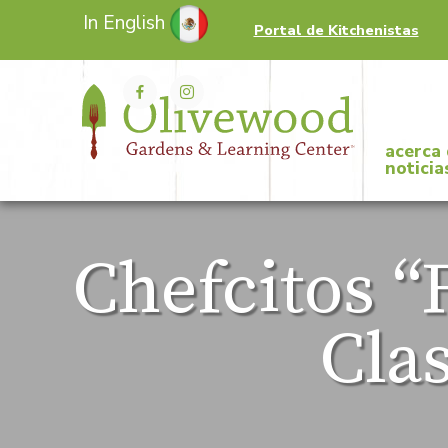
In English
Portal de Kitchenistas
acerca
noticia
Chefcitos “
Cla