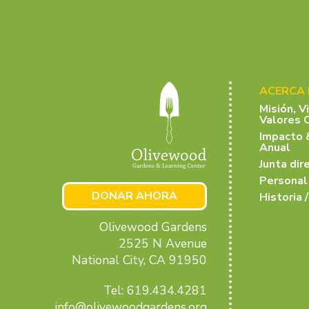
ACERCA
Misión, V
Valores 
Impacto 
Anual
Junta dir
Personal
DONAR AHORA
Historia /
Olivewood Gardens
2525 N Avenue
National City, CA 91950
Tel: 619.434.4281
info@olivewoodgardens.org