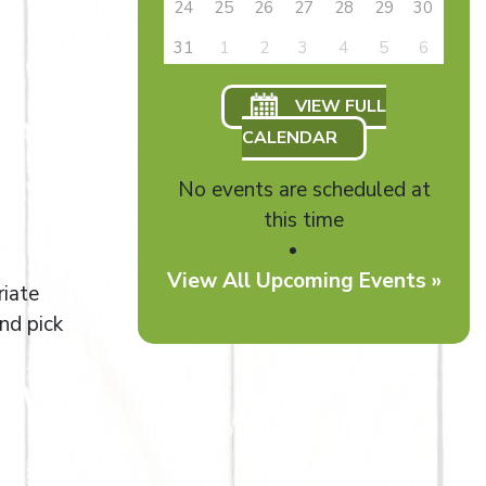
24
25
26
27
28
29
30
31
1
2
3
4
5
6
VIEW FULL
CALENDAR
No events are scheduled at
this time
View All Upcoming Events »
riate
nd pick