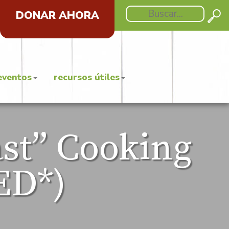
DONAR AHORA
eventos
recursos útiles
ast” Cooking
ED*)