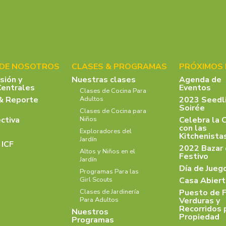
 DE NOSOTROS
CLASES & PROGRAMAS
PRÓXIMOS
isión y
Nuestras clases
Agenda de
Centrales
Eventos
Clases de Cocina Para
& Reporte
2023 Seedl
Adultos
Soirée
Clases de Cocina para
ectiva
Celebra la 
Niños
con las
Exploradores del
Kitchenist
Jardín
 ICF
2022 Bazar
Altos y Niños en el
Festivo
Jardín
Día de Jueg
Programas Para las
Casa Abiert
Girl Scouts
Puesto de F
Clases de Jardinería
Verduras y
Para Adultos
Recorridos 
Nuestros
Propiedad
Programas