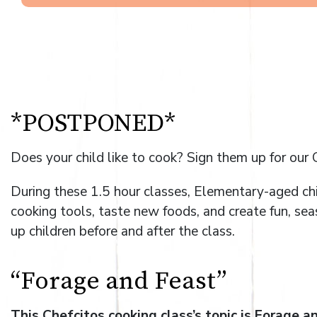
*POSTPONED*
Does your child like to cook? Sign them up for our 
During these 1.5 hour classes, Elementary-aged chi
cooking tools, taste new foods, and create fun, sea
up children before and after the class.
“Forage and Feast”
This Chefcitos cooking class’s topic is Forage a