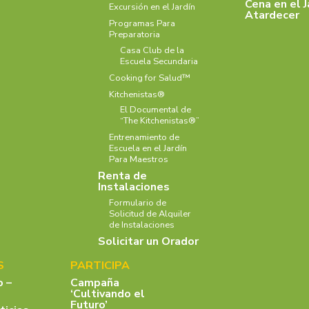
Cena en el J
Excursión en el Jardín
Atardecer
Programas Para
Preparatoria
Casa Club de la
Escuela Secundaria
Cooking for Salud™
Kitchenistas®
El Documental de
“The Kitchenistas®”
Entrenamiento de
Escuela en el Jardín
Para Maestros
Renta de
Instalaciones
Formulario de
Solicitud de Alquiler
de Instalaciones
Solicitar un Orador
S
PARTICIPA
o –
Campaña
‘Cultivando el
Futuro’