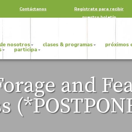
Contáctanos
Regístrate para recibir
nuestro boletín
 de nosotros
clases & programas
próximos 
s
participa
Forage and Fe
ss (*POSTPON