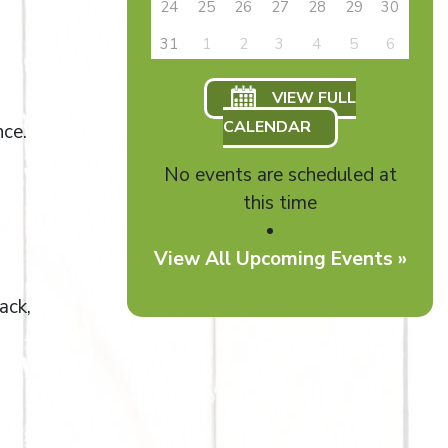
24
25
26
27
28
29
30
31
1
2
3
4
5
6
VIEW FULL
CALENDAR
nce.
No events are scheduled at
this time
View All Upcoming Events »
ack,