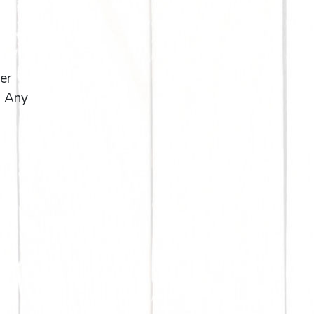
er
. Any