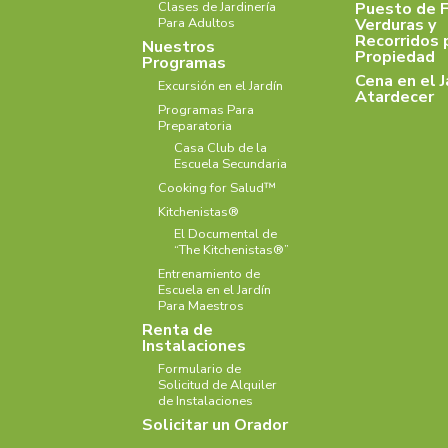
Puesto de F
Clases de Jardinería
Verduras y
Para Adultos
Recorridos 
Nuestros
Propiedad
Programas
Cena en el J
Excursión en el Jardín
Atardecer
Programas Para
Preparatoria
Casa Club de la
Escuela Secundaria
Cooking for Salud™
Kitchenistas®
El Documental de
“The Kitchenistas®”
Entrenamiento de
Escuela en el Jardín
Para Maestros
Renta de
Instalaciones
Formulario de
Solicitud de Alquiler
de Instalaciones
Solicitar un Orador