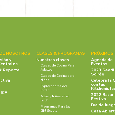
 DE NOSOTROS
CLASES & PROGRAMAS
PRÓXIMOS
isión y
Nuestras clases
Agenda de
Centrales
Eventos
Clases de Cocina Para
& Reporte
2023 Seedl
Adultos
Soirée
Clases de Cocina para
ectiva
Celebra la 
Niños
con las
Exploradores del
Kitchenist
Jardín
 ICF
2022 Bazar
Altos y Niños en el
Festivo
Jardín
Día de Jueg
Programas Para las
Casa Abiert
Girl Scouts