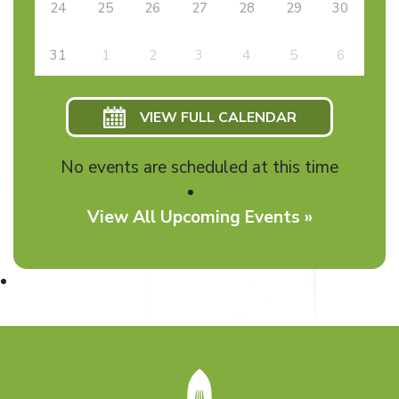
24
25
26
27
28
29
30
31
1
2
3
4
5
6
VIEW FULL CALENDAR
No events are scheduled at this time
View All Upcoming Events »