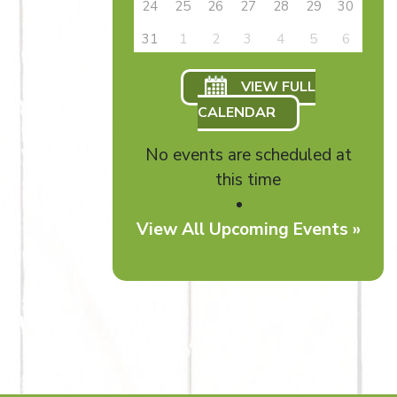
24
25
26
27
28
29
30
31
1
2
3
4
5
6
VIEW FULL
CALENDAR
No events are scheduled at
this time
View All Upcoming Events »