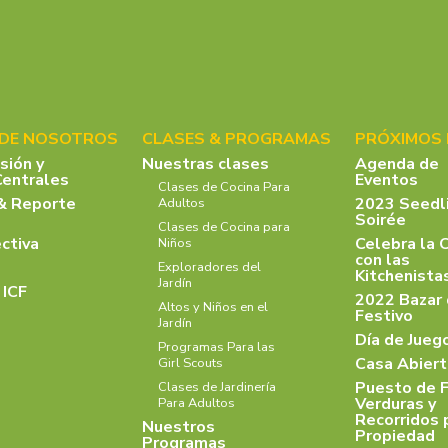
 DE NOSOTROS
CLASES & PROGRAMAS
PRÓXIMOS
isión y
Nuestras clases
Agenda de
Centrales
Eventos
Clases de Cocina Para
& Reporte
2023 Seedl
Adultos
Soirée
Clases de Cocina para
ectiva
Celebra la 
Niños
con las
Exploradores del
Kitchenist
Jardín
 ICF
2022 Bazar
Altos y Niños en el
Festivo
Jardín
Día de Jueg
Programas Para las
Casa Abiert
Girl Scouts
Puesto de F
Clases de Jardinería
Verduras y
Para Adultos
Recorridos 
Nuestros
Propiedad
Programas