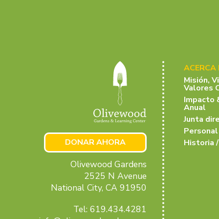
ACERCA
Misión, V
Valores 
Impacto 
Anual
Junta dir
Personal
DONAR AHORA
Historia /
Olivewood Gardens
2525 N Avenue
National City, CA 91950
Tel: 619.434.4281