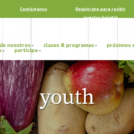
Contáctanos
Regístrate para recibir
nuestro boletín
 de nosotros
clases & programas
próximos 
s
participa
youth