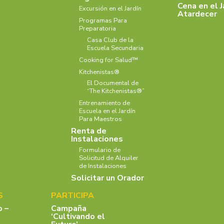
Cena en el J
Excursión en el Jardín
Atardecer
Programas Para
Preparatoria
Casa Club de la
Escuela Secundaria
Cooking for Salud™
Kitchenistas®
El Documental de
“The Kitchenistas®”
Entrenamiento de
Escuela en el Jardín
Para Maestros
Renta de
Instalaciones
Formulario de
Solicitud de Alquiler
de Instalaciones
Solicitar un Orador
S
PARTICIPA
o –
Campaña
‘Cultivando el