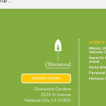
cup
…
ACERCA
Misión, V
Valores 
Impacto 
Anual
Junta dir
Personal
DONAR AHORA
Historia /
Olivewood Gardens
2525 N Avenue
National City, CA 91950