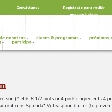
Contáctanos
Regístrate para recibir
nuestro boletín
 de nosotros
clases & programas
próximos 
s
participa
am
tson (Yields 8 1/2 pints or 4 pints) Ingredients 4 p
r or 4 cups Splenda* ½ teaspoon butter (to prevent 