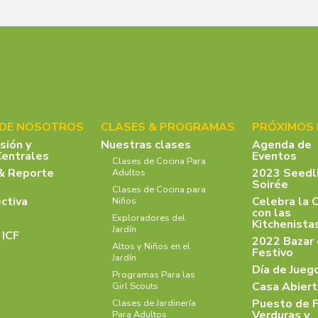
 DE NOSOTROS
CLASES & PROGRAMAS
PRÓXIMOS
isión y
Nuestras clases
Agenda de
Centrales
Eventos
Clases de Cocina Para
& Reporte
2023 Seedl
Adultos
Soirée
Clases de Cocina para
ectiva
Celebra la 
Niños
con las
Exploradores del
Kitchenist
Jardín
 ICF
2022 Bazar
Altos y Niños en el
Festivo
Jardín
Día de Jueg
Programas Para las
Casa Abiert
Girl Scouts
Puesto de F
Clases de Jardinería
Verduras y
Para Adultos