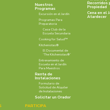
Recorridos 
Nuestros
Propiedad
Programas
Cena en el J
Excursión en el Jardín
Atardecer
Programas Para
Preparatoria
Casa Club de la
Escuela Secundaria
Cooking for Salud™
Kitchenistas®
El Documental de
“The Kitchenistas®”
Entrenamiento de
Escuela en el Jardín
Para Maestros
Renta de
Instalaciones
Formulario de
Solicitud de Alquiler
de Instalaciones
Solicitar un Orador
S
PARTICIPA