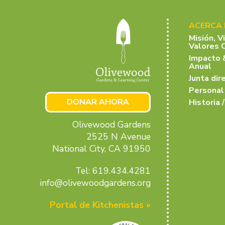
ACERCA
Misión, V
Valores 
Impacto 
Anual
Junta dir
Personal
DONAR AHORA
Historia /
Olivewood Gardens
2525 N Avenue
National City, CA 91950
Tel: 619.434.4281
info@olivewoodgardens.org
Portal de Kitchenistas »