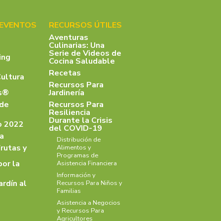
 EVENTOS
RECURSOS ÚTILES
Aventuras
Culinarias: Una
Serie de Videos de
ing
Cocina Saludable
Recetas
Cultura
Recursos Para
as®
Jardinería
 de
Recursos Para
Resiliencia
Durante la Crisis
o 2022
del COVID-19
a
Distribución de
rutas y
Alimentos y
Programas de
por la
Asistencia Financiera
Información y
ardín al
Recursos Para Niños y
Familias
Asistencia a Negocios
y Recursos Para
Agricultores