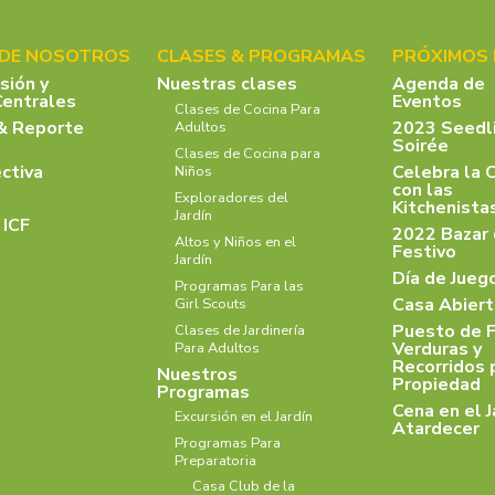
 DE NOSOTROS
CLASES & PROGRAMAS
PRÓXIMOS
isión y
Nuestras clases
Agenda de
Centrales
Eventos
Clases de Cocina Para
& Reporte
2023 Seedl
Adultos
Soirée
Clases de Cocina para
ectiva
Celebra la 
Niños
con las
Exploradores del
Kitchenist
Jardín
 ICF
2022 Bazar
Altos y Niños en el
Festivo
Jardín
Día de Jueg
Programas Para las
Casa Abiert
Girl Scouts
Puesto de F
Clases de Jardinería
Verduras y
Para Adultos
Recorridos 
Nuestros
Propiedad
Programas
Cena en el J
Excursión en el Jardín
Atardecer
Programas Para
Preparatoria
Casa Club de la