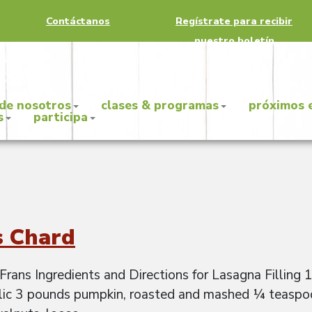
Contáctanos
Regístrate para recibir
nuestro boletín
 de nosotros
clases & programas
próximos 
s
participa
s Chard
rans Ingredients and Directions for Lasagna Filling 
lic 3 pounds pumpkin, roasted and mashed ¼ teaspoo