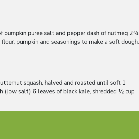
of pumpkin puree salt and pepper dash of nutmeg 2¾
 flour, pumpkin and seasonings to make a soft dough.
tternut squash, halved and roasted until soft 1
h (low salt) 6 leaves of black kale, shredded ½ cup