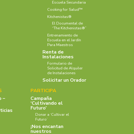
Escuela Secundaria
Cooking for Salud™
Kitchenistas®
El Documental de
“The Kitchenistas®”
Entrenamiento de
Escuela en el Jardín
Para Maestros
Renta de
Instalaciones
Formulario de
Solicitud de Alquiler
de Instalaciones
Solicitar un Orador
S
PARTICIPA
o –
Campaña
‘Cultivando el
Futuro’
ticias
Donar a ‘Cultivar el
Futuro’
¡Nos encantan
nuestros