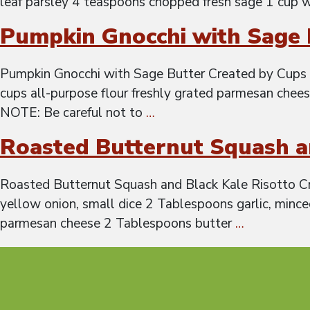
leaf parsley 4 teaspoons chopped fresh sage 1 cup 
Pumpkin Gnocchi with Sage 
Pumpkin Gnocchi with Sage Butter Created by Cups L
cups all-purpose flour freshly grated parmesan chees
NOTE: Be careful not to
…
Roasted Butternut Squash a
Roasted Butternut Squash and Black Kale Risotto Cr
yellow onion, small dice 2 Tablespoons garlic, mince
parmesan cheese 2 Tablespoons butter
…