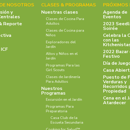
 DE NOSOTROS
CLASES & PROGRAMAS
PRÓXIMOS
isión y
Nuestras clases
Agenda de
Centrales
Eventos
Clases de Cocina Para
& Reporte
2023 Seedl
Adultos
Soirée
Clases de Cocina para
ectiva
Celebra la 
Niños
con las
Exploradores del
Kitchenist
Jardín
 ICF
2022 Bazar
Altos y Niños en el
Festivo
Jardín
Día de Jueg
Programas Para las
Casa Abiert
Girl Scouts
Puesto de F
Clases de Jardinería
Verduras y
Para Adultos
Recorridos 
Nuestros
Propiedad
Programas
Cena en el J
Excursión en el Jardín
Atardecer
Programas Para
Preparatoria
Casa Club de la
Escuela Secundaria
Cooking for Salud™