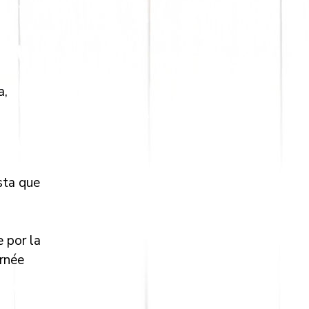
a,
asta que
 por la
ornée