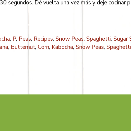
s 30 segundos. Dé vuelta una vez más y deje cocinar 
ocha
,
P
,
Peas
,
Recipes
,
Snow Peas
,
Spaghetti
,
Sugar 
ana
,
Butternut
,
Corn
,
Kabocha
,
Snow Peas
,
Spaghetti