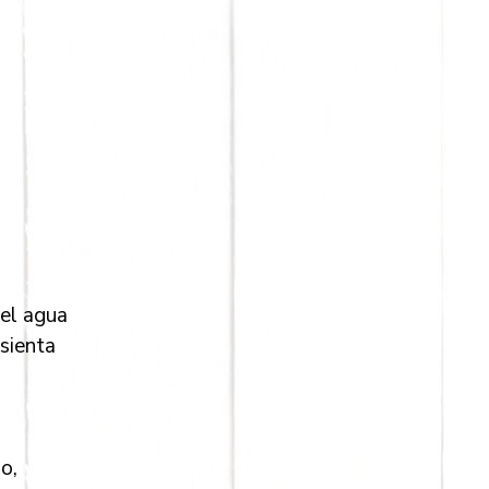
 el agua
sienta
o,