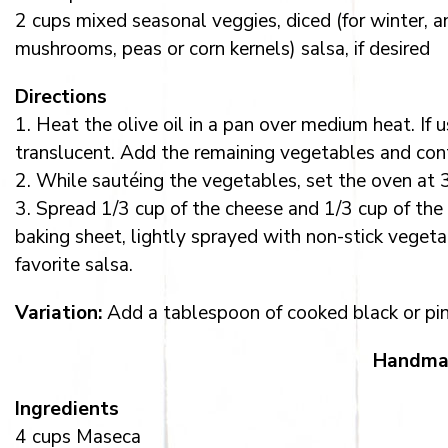
2 cups mixed seasonal veggies, diced (for winter, a
mushrooms, peas or corn kernels) salsa, if desired
Directions
1. Heat the olive oil in a pan over medium heat. If u
translucent. Add the remaining vegetables and conti
2. While sautéing the vegetables, set the oven at 
3. Spread 1/3 cup of the cheese and 1/3 cup of the v
baking sheet, lightly sprayed with non-stick vegeta
favorite salsa.
Variation:
Add a tablespoon of cooked black or pin
Handmad
Ingredients
4 cups Maseca