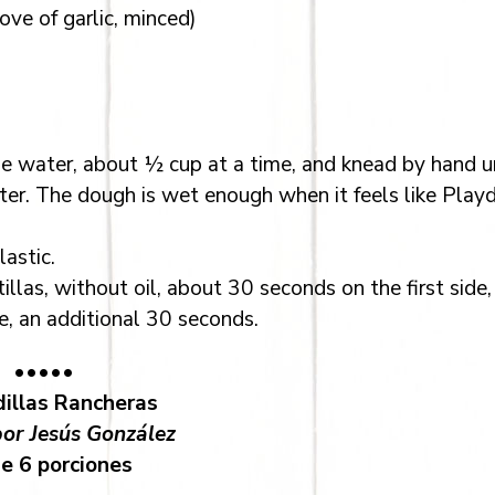
ove of garlic, minced)
e water, about ½ cup at a time, and knead by hand un
ater. The dough is wet enough when it feels like Pla
lastic.
illas, without oil, about 30 seconds on the first side,
e, an additional 30 seconds.
•••••
illas Rancheras
or Jesús González
e 6 porciones