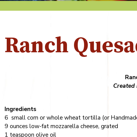
Ranch Quesad
Ranc
Created 
Ingredients
6 small corn or whole wheat tortilla (or Handmade
9 ounces low-fat mozzarella cheese, grated
1 teaspoon olive oil