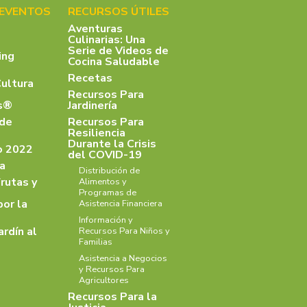
 EVENTOS
RECURSOS ÚTILES
Aventuras
Culinarias: Una
Serie de Videos de
ing
Cocina Saludable
Recetas
Cultura
Recursos Para
as®
Jardinería
 de
Recursos Para
Resiliencia
Durante la Crisis
o 2022
del COVID-19
a
Distribución de
rutas y
Alimentos y
Programas de
por la
Asistencia Financiera
Información y
ardín al
Recursos Para Niños y
Familias
Asistencia a Negocios
y Recursos Para
Agricultores
Recursos Para la