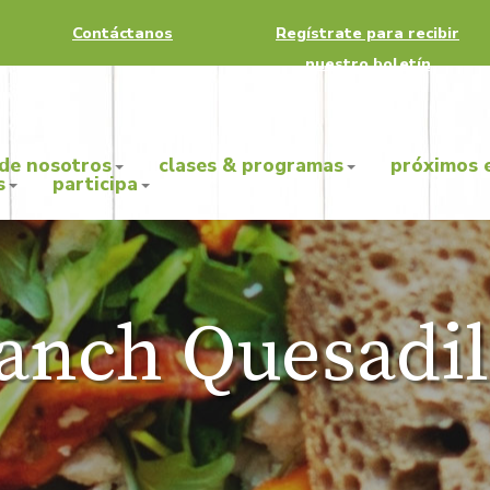
Contáctanos
Regístrate para recibir
nuestro boletín
 de nosotros
clases & programas
próximos 
s
participa
anch Quesadil