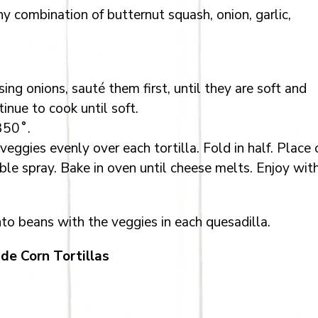
ny combination of butternut squash, onion, garlic,
sing onions, sauté them first, until they are soft and
nue to cook until soft.
350˚.
eggies evenly over each tortilla. Fold in half. Place 
ble spray. Bake in oven until cheese melts. Enjoy wit
to beans with the veggies in each quesadilla.
e Corn Tortillas