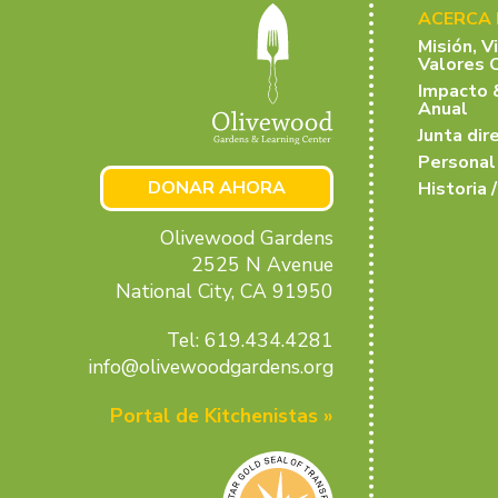
ACERCA
Misión, V
Valores 
Impacto 
Anual
Junta dir
Personal
DONAR AHORA
Historia /
Olivewood Gardens
2525 N Avenue
National City, CA 91950
Tel: 619.434.4281
info@olivewoodgardens.org
Portal de Kitchenistas »