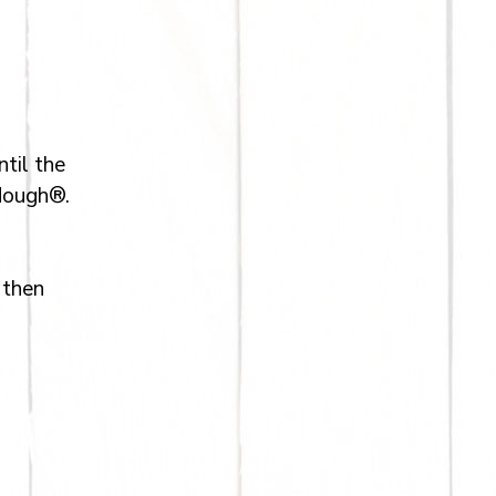
til the
ydough®.
 then