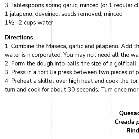
3 Tablespoons spring garlic, minced (or 1 regular cl
1 jalapeno, deveined, seeds removed, minced
1½ –2 cups water
Directions
1. Combine the Maseca, garlic and jalapeno. Add th
water is incorporated. You may not need all the w
2. Form the dough into balls the size of a golf ball.
3. Press in a tortilla press between two pieces of p
4. Preheat a skillet over high heat and cook the tort
turn and cook for about 30 seconds. Turn once mor
Quesad
Creada p
Rind