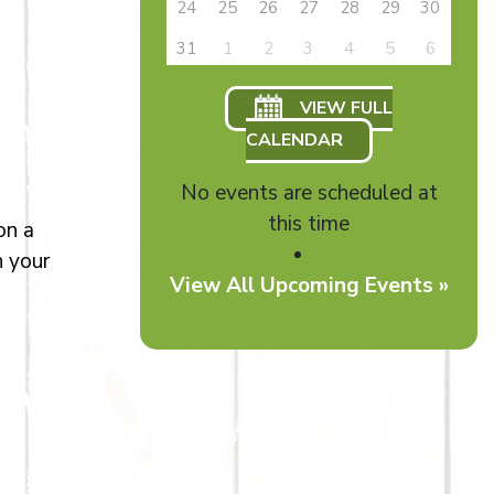
24
25
26
27
28
29
30
31
1
2
3
4
5
6
VIEW FULL
CALENDAR
No events are scheduled at
this time
on a
h your
View All Upcoming Events »