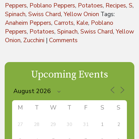
Peppers
,
Poblano Peppers
,
Potatoes
,
Recipes
,
S
,
Spinach
,
Swiss Chard
,
Yellow Onion
Tags:
Anaheim Peppers
,
Carrots
,
Kale
,
Poblano
Peppers
,
Potatoes
,
Spinach
,
Swiss Chard
,
Yellow
Onion
,
Zucchini
|
Comments
Upcoming Events
M
T
W
T
F
S
S
27
28
29
30
31
1
2