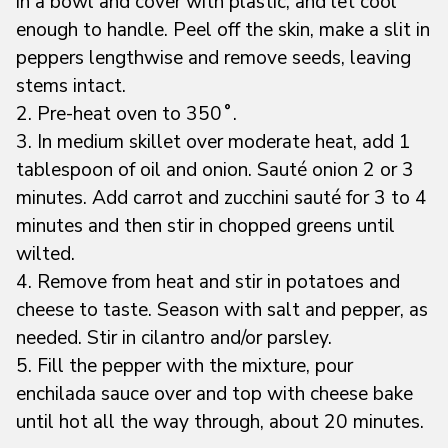
in a bowl and cover with plastic, and let cool
enough to handle. Peel off the skin, make a slit in
peppers lengthwise and remove seeds, leaving
stems intact.
2. Pre-heat oven to 350˚.
3. In medium skillet over moderate heat, add 1
tablespoon of oil and onion. Sauté onion 2 or 3
minutes. Add carrot and zucchini sauté for 3 to 4
minutes and then stir in chopped greens until
wilted.
4. Remove from heat and stir in potatoes and
cheese to taste. Season with salt and pepper, as
needed. Stir in cilantro and/or parsley.
5. Fill the pepper with the mixture, pour
enchilada sauce over and top with cheese bake
until hot all the way through, about 20 minutes.