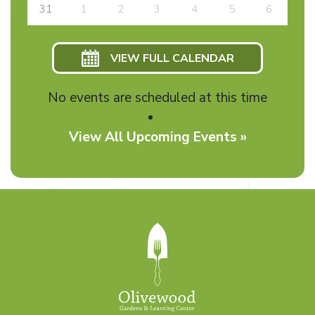
31
1
2
3
4
5
6
VIEW FULL CALENDAR
No events are scheduled at this time
View All Upcoming Events »