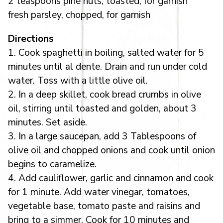
2 teaspoons pine nuts, toasted, for garnish
fresh parsley, chopped, for garnish
Directions
1. Cook spaghetti in boiling, salted water for 5
minutes until al dente. Drain and run under cold
water. Toss with a little olive oil.
2. In a deep skillet, cook bread crumbs in olive
oil, stirring until toasted and golden, about 3
minutes. Set aside.
3. In a large saucepan, add 3 Tablespoons of
olive oil and chopped onions and cook until onion
begins to caramelize.
4. Add cauliflower, garlic and cinnamon and cook
for 1 minute. Add water vinegar, tomatoes,
vegetable base, tomato paste and raisins and
bring to a simmer. Cook for 10 minutes and