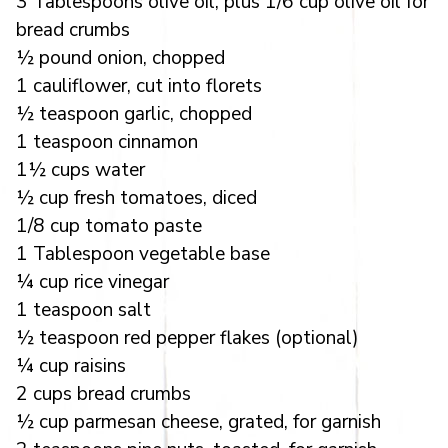
3 Tablespoons olive oil, plus 1/6 cup olive oil for
bread crumbs
½ pound onion, chopped
1 cauliflower, cut into florets
½ teaspoon garlic, chopped
1 teaspoon cinnamon
1½ cups water
½ cup fresh tomatoes, diced
1/8 cup tomato paste
1 Tablespoon vegetable base
¼ cup rice vinegar
1 teaspoon salt
½ teaspoon red pepper flakes (optional)
¼ cup raisins
2 cups bread crumbs
½ cup parmesan cheese, grated, for garnish