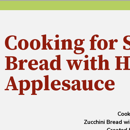
Cooking for 
Bread with
Applesauce
Cook
Zucchini Bread 