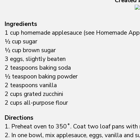
Created 
Ingredients
1 cup homemade applesauce (see Homemade Apple
½ cup sugar
½ cup brown sugar
3 eggs, slightly beaten
2 teaspoons baking soda
½ teaspoon baking powder
2 teaspoons vanilla
2 cups grated zucchini
2 cups all-purpose flour
Directions
1. Preheat oven to 350˚. Coat two loaf pans with n
2. In one bowl, mix applesauce, eggs, vanilla and s