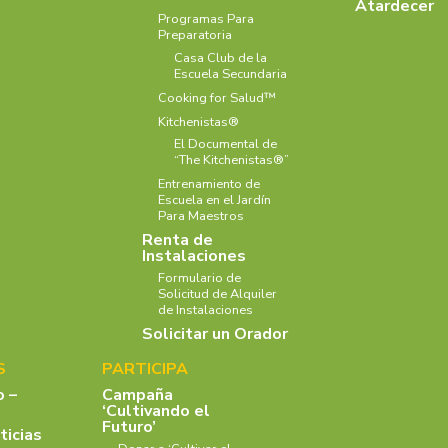
Atardecer
Programas Para
Preparatoria
Casa Club de la
Escuela Secundaria
Cooking for Salud™
Kitchenistas®
El Documental de
“The Kitchenistas®”
Entrenamiento de
Escuela en el Jardín
Para Maestros
Renta de
Instalaciones
Formulario de
Solicitud de Alquiler
de Instalaciones
Solicitar un Orador
S
PARTICIPA
o –
Campaña
‘Cultivando el
Futuro’
ticias