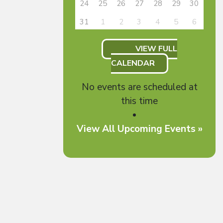
24
25
26
27
28
29
30
31
1
2
3
4
5
6
VIEW FULL
CALENDAR
No events are scheduled at
this time
View All Upcoming Events »