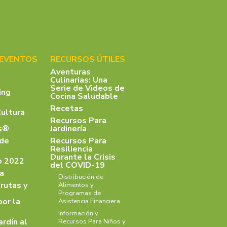
 EVENTOS
RECURSOS ÚTILES
Aventuras
Culinarias: Una
Serie de Videos de
ing
Cocina Saludable
Recetas
Cultura
Recursos Para
as®
Jardinería
 de
Recursos Para
Resiliencia
Durante la Crisis
o 2022
del COVID-19
a
Distribución de
rutas y
Alimentos y
Programas de
por la
Asistencia Financiera
Información y
ardín al
Recursos Para Niños y