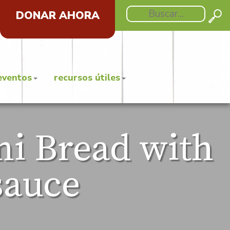
DONAR AHORA
eventos
recursos útiles
ni Bread with
auce