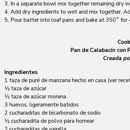
3. In a separate bowl mix together remaining dry in
4. Add dry ingredients to wet and mix together. Add
5. Pour batter into loaf pans and bake at 350˚ for
Cook
Pan de Calabacín con
Creada por
Ingredientes
1 taza de puré de manzana hecho en casa (ver rec
½ taza de azúcar
½ taza de azúcar morena
3 huevos, ligeramente batidos
2 cucharaditas de bicarbonato de sodio
½ cucharadita de polvo para hornear
2 cucharaditas de vainilla