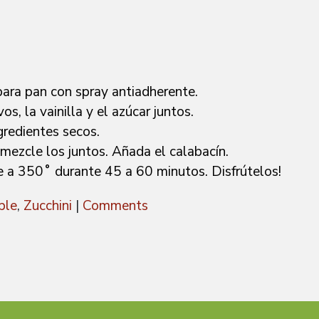
para pan con spray antiadherente.
s, la vainilla y el azúcar juntos.
gredientes secos.
mezcle los juntos. Añada el calabacín.
e a 350˚ durante 45 a 60 minutos. Disfrútelos!
ple
,
Zucchini
|
Comments