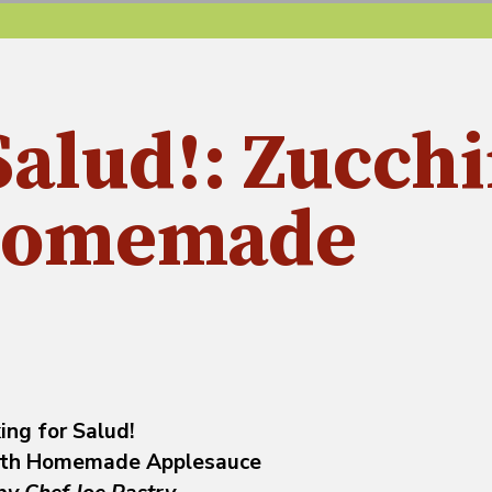
Salud!: Zucchi
 Homemade
ing for Salud!
with Homemade Applesauce