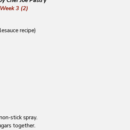
by Chef Joe Pastry
sauce recipe)
on-stick spray.
ugars together.