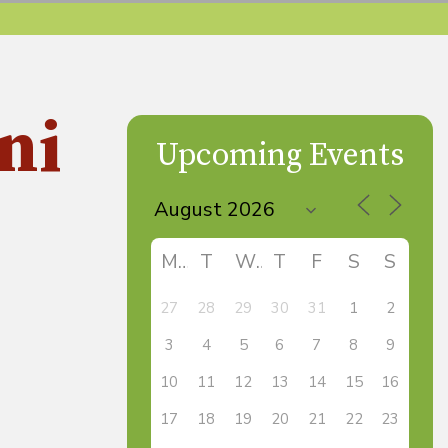
ni
Upcoming Events
M
T
W
T
F
S
S
27
28
29
30
31
1
2
3
4
5
6
7
8
9
10
11
12
13
14
15
16
17
18
19
20
21
22
23