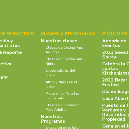
 DE NOSOTROS
CLASES & PROGRAMAS
PRÓXIMOS
isión y
Nuestras clases
Agenda de
Centrales
Eventos
Clases de Cocina Para
& Reporte
2023 Seedl
Adultos
Soirée
Clases de Cocina para
ectiva
Celebra la 
Niños
con las
Exploradores del
Kitchenist
Jardín
 ICF
2022 Bazar
Altos y Niños en el
Festivo
Jardín
Día de Jueg
Programas Para las
Casa Abiert
Girl Scouts
Puesto de F
Clases de Jardinería
Verduras y
Para Adultos
Recorridos 
Nuestros
Propiedad
Programas
Cena en el J
Excursión en el Jardín