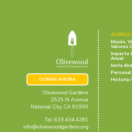
ACERCA
Misión, V
Valores 
Impacto 
Anual
Junta dir
Personal
DONAR AHORA
Historia /
Olivewood Gardens
2525 N Avenue
National City, CA 91950
Tel: 619.434.4281
info@olivewoodgardens.org