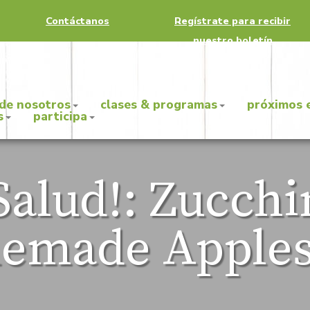
Contáctanos
Regístrate para recibir
nuestro boletín
 de nosotros
clases & programas
próximos 
s
participa
Salud!: Zucchi
emade Apples