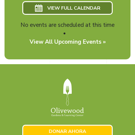
VIEW FULL CALENDAR
No events are scheduled at this time
View All Upcoming Events »
DONAR AHORA