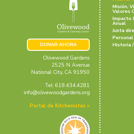
Misión, V
Valores 
Impacto 
Anual
Junta dir
Personal
DONAR AHORA
Historia /
Olivewood Gardens
2525 N Avenue
National City, CA 91950
Tel: 619.434.4281
info@olivewoodgardens.org
Portal de Kitchenistas »