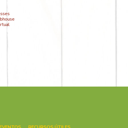
asses
ubhouse
irtual
 EVENTOS
RECURSOS ÚTILES