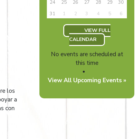
24
25
26
27
28
29
30
31
1
2
3
4
5
6
VIEW FULL
CALENDAR
No events are scheduled at
this time
View All Upcoming Events »
re los
poyar a
as con