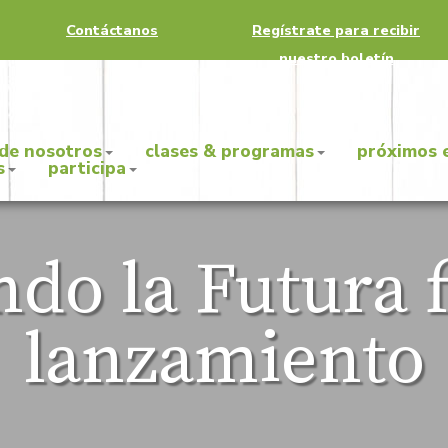
Contáctanos
Regístrate para recibir
nuestro boletín
 de nosotros
clases & programas
próximos 
s
participa
ndo la Futura f
lanzamiento