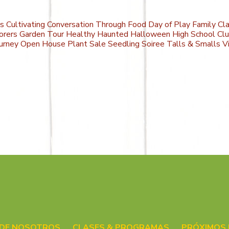
os
Cultivating Conversation Through Food
Day of Play
Family Cl
orers
Garden Tour
Healthy Haunted Halloween
High School Cl
urney
Open House
Plant Sale
Seedling Soiree
Talls & Smalls
V
 DE NOSOTROS
CLASES & PROGRAMAS
PRÓXIMOS