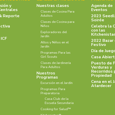
isión y
Nuestras clases
Agenda de
Centrales
Eventos
Clases de Cocina Para
& Reporte
2023 Seedl
Adultos
Soirée
Clases de Cocina para
ectiva
Celebra la 
Niños
con las
Exploradores del
Kitchenist
Jardín
 ICF
2022 Bazar
Altos y Niños en el
Festivo
Jardín
Día de Jueg
Programas Para las
Casa Abiert
Girl Scouts
Puesto de F
Clases de Jardinería
Verduras y
Para Adultos
Recorridos 
Nuestros
Propiedad
Programas
Cena en el J
Excursión en el Jardín
Atardecer
Programas Para
Preparatoria
Casa Club de la
Escuela Secundaria
Cooking for Salud™