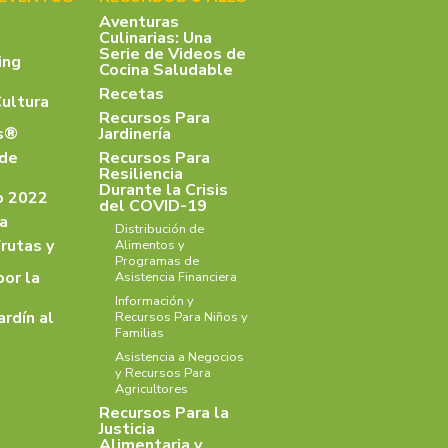
Aventuras
Culinarias: Una
Serie de Videos de
ing
Cocina Saludable
Recetas
Cultura
Recursos Para
as®
Jardinería
 de
Recursos Para
Resiliencia
Durante la Crisis
o 2022
del COVID-19
a
Distribución de
rutas y
Alimentos y
Programas de
por la
Asistencia Financiera
Información y
ardín al
Recursos Para Niños y
Familias
Asistencia a Negocios
y Recursos Para
Agricultores
Recursos Para la
Justicia
Alimentaria y