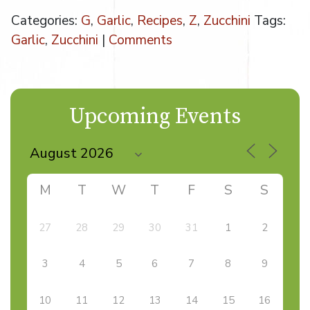
Categories:
G
,
Garlic
,
Recipes
,
Z
,
Zucchini
Tags:
Garlic
,
Zucchini
|
Comments
Upcoming Events
M
T
W
T
F
S
S
27
28
29
30
31
1
2
3
4
5
6
7
8
9
10
11
12
13
14
15
16