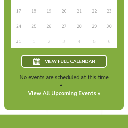
17
18
19
20
21
22
23
24
25
26
27
28
29
30
31
1
2
3
4
5
6
VIEW FULL CALENDAR
No events are scheduled at this time
View All Upcoming Events »