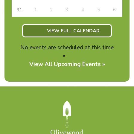
31
1
2
3
4
5
6
VIEW FULL CALENDAR
No events are scheduled at this time
View All Upcoming Events »