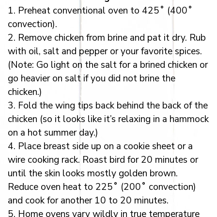
1. Preheat conventional oven to 425˚ (400˚
convection).
2. Remove chicken from brine and pat it dry. Rub
with oil, salt and pepper or your favorite spices.
(Note: Go light on the salt for a brined chicken or
go heavier on salt if you did not brine the
chicken.)
3. Fold the wing tips back behind the back of the
chicken (so it looks like it’s relaxing in a hammock
on a hot summer day.)
4. Place breast side up on a cookie sheet or a
wire cooking rack. Roast bird for 20 minutes or
until the skin looks mostly golden brown.
Reduce oven heat to 225˚ (200˚ convection)
and cook for another 10 to 20 minutes.
5. Home ovens vary wildly in true temperature