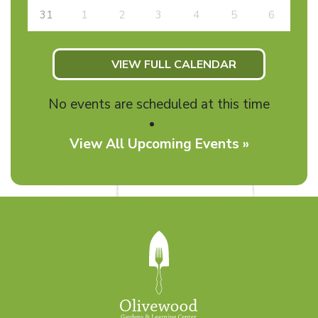
31
1
2
3
4
5
6
VIEW FULL CALENDAR
No events are scheduled at this time
View All Upcoming Events »