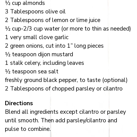
½ cup almonds
3 Tablespoons olive oil
2 Tablespoons of lemon or lime juice
½ cup-2/3 cup water (or more to thin as needed)
1 very small clove garlic
2 green onions, cut into 1” long pieces
½ teaspoon dijon mustard
1 stalk celery, including leaves
½ teaspoon sea salt
freshly ground black pepper, to taste (optional)
2 Tablespoons of chopped parsley or cilantro
Directions
Blend all ingredients except cilantro or parsley
until smooth. Then add parsley/cilantro and
pulse to combine.