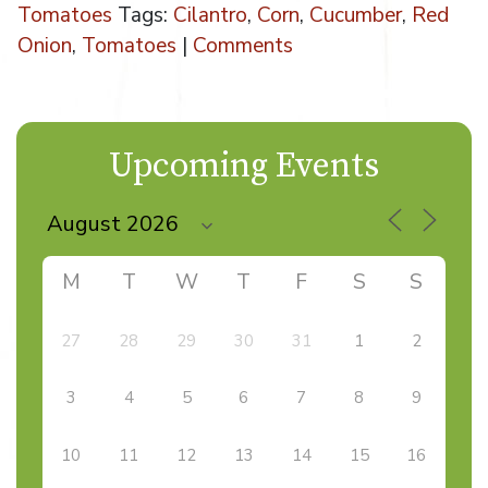
Tomatoes
Tags:
Cilantro
,
Corn
,
Cucumber
,
Red
Onion
,
Tomatoes
|
Comments
Upcoming Events
M
T
W
T
F
S
S
27
28
29
30
31
1
2
3
4
5
6
7
8
9
10
11
12
13
14
15
16