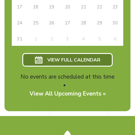
17
18
19
20
21
22
23
24
25
26
27
28
29
30
31
1
2
3
4
5
6
VIEW FULL CALENDAR
No events are scheduled at this time
View All Upcoming Events »