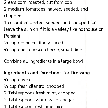
2 ears corn, roasted, cut from cob
2 medium tomatoes, halved, seeded, and
chopped
1 cucumber, peeled, seeded, and chopped (or
leave the skin on if it is a variety like hothouse or
Persian)
¼ cup red onion, finely sliced
¼ cup queso fresco cheese, small dice
Combine all ingredients in a large bowl.
Ingredients and Directions for Dressing
¼ cup olive oil
¼ cup fresh cilantro, chopped
2 Tablespoons fresh mint, chopped
2 Tablespoons white wine vinegar
1 Tablespoon fresh lime juice