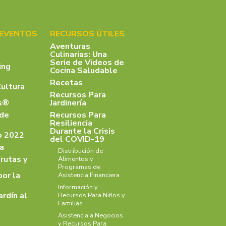
 EVENTOS
RECURSOS ÚTILES
Aventuras
Culinarias: Una
Serie de Videos de
ing
Cocina Saludable
Recetas
Cultura
Recursos Para
as®
Jardinería
 de
Recursos Para
Resiliencia
Durante la Crisis
o 2022
del COVID-19
a
Distribución de
rutas y
Alimentos y
Programas de
por la
Asistencia Financiera
Información y
ardín al
Recursos Para Niños y
Familias
Asistencia a Negocios
y Recursos Para