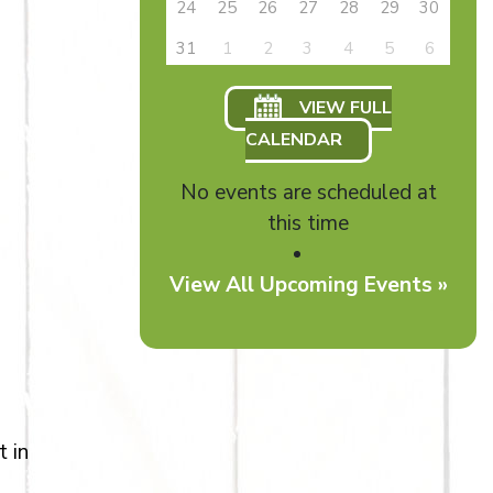
24
25
26
27
28
29
30
31
1
2
3
4
5
6
VIEW FULL
CALENDAR
No events are scheduled at
this time
View All Upcoming Events »
t in