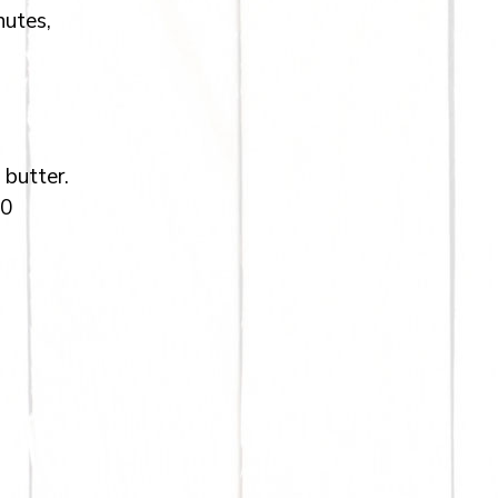
nutes,
 butter.
30