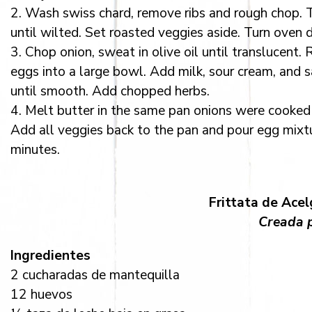
2. Wash swiss chard, remove ribs and rough chop. To
until wilted. Set roasted veggies aside. Turn oven
3. Chop onion, sweat in olive oil until translucent
eggs into a large bowl. Add milk, sour cream, and 
until smooth. Add chopped herbs.
4. Melt butter in the same pan onions were cooked 
Add all veggies back to the pan and pour egg mixtu
minutes.
Frittata de Acelg
Creada p
Ingredientes
2 cucharadas de mantequilla
12 huevos