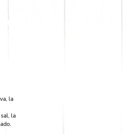
va, la
sal, la
lado.