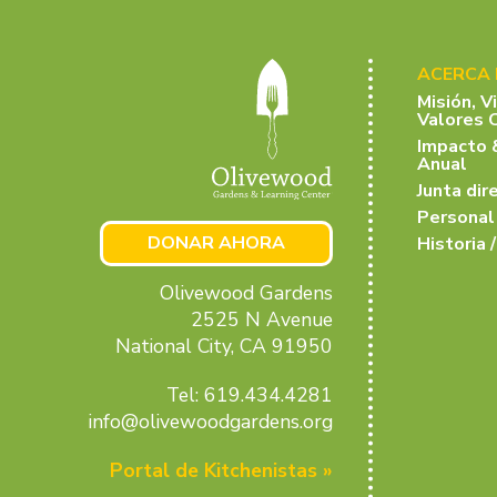
ACERCA
Misión, V
Valores 
Impacto 
Anual
Junta dir
Personal
DONAR AHORA
Historia /
Olivewood Gardens
2525 N Avenue
National City, CA 91950
Tel: 619.434.4281
info@olivewoodgardens.org
Portal de Kitchenistas »