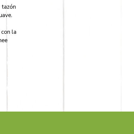
n tazón
uave.
 con la
nee