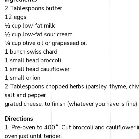
2 Tablespoons butter
12 eggs
½ cup low-fat milk
½ cup low-fat sour cream
¼ cup olive oil or grapeseed oil
1 bunch swiss chard
1 small head broccoli
1 small head cauliflower
1 small onion
2 Tablespoons chopped herbs (parsley, thyme, chi
salt and pepper
grated cheese, to finish (whatever you have is fine)
Directions
1. Pre-oven to 400˚. Cut broccoli and cauliflower in
oven just until tender.