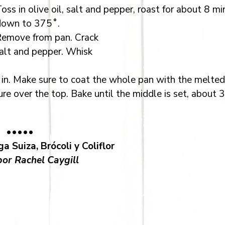
ss in olive oil, salt and pepper, roast for about 8 mi
 down to 375˚.
. Remove from pan. Crack
salt and pepper. Whisk
in. Make sure to coat the whole pan with the melted
re over the top. Bake until the middle is set, about 
•••••
a Suiza, Brócoli y Coliflor
or Rachel Caygill