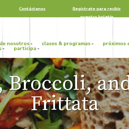
Contáctanos
Regístrate para recibir
nuestro boletín
 de nosotros
clases & programas
próximos 
s
participa
 Broccoli, an
Frittata