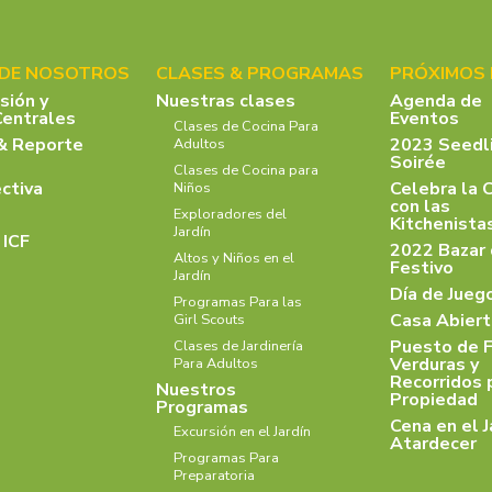
 DE NOSOTROS
CLASES & PROGRAMAS
PRÓXIMOS
isión y
Nuestras clases
Agenda de
Centrales
Eventos
Clases de Cocina Para
& Reporte
2023 Seedl
Adultos
Soirée
Clases de Cocina para
ectiva
Celebra la 
Niños
con las
Exploradores del
Kitchenist
Jardín
 ICF
2022 Bazar
Altos y Niños en el
Festivo
Jardín
Día de Jueg
Programas Para las
Casa Abiert
Girl Scouts
Puesto de F
Clases de Jardinería
Verduras y
Para Adultos
Recorridos 
Nuestros
Propiedad
Programas
Cena en el J
Excursión en el Jardín
Atardecer
Programas Para
Preparatoria