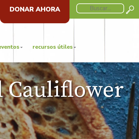
DONAR AHORA
eventos
recursos útiles
d Cauliflower