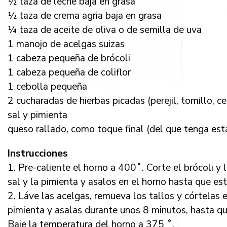
½ taza de leche baja en grasa
½ taza de crema agria baja en grasa
¼ taza de aceite de oliva o de semilla de uva
1 manojo de acelgas suizas
1 cabeza pequeña de brócoli
1 cabeza pequeña de coliflor
1 cebolla pequeña
2 cucharadas de hierbas picadas (perejil, tomillo, c
sal y pimienta
queso rallado, como toque final (del que tenga est
Instrucciones
1. Pre-caliente el horno a 400˚. Corte el brócoli y l
sal y la pimienta y asalos en el horno hasta que est
2. Láve las acelgas, remueva los tallos y córtelas e
pimienta y asalas durante unos 8 minutos, hasta q
Baje la temperatura del horno a 375 ˚.