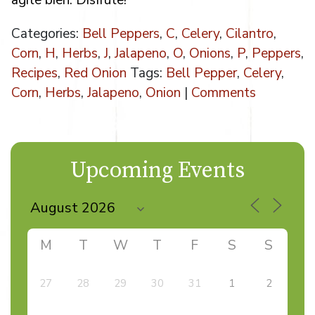
Categories:
Bell Peppers
,
C
,
Celery
,
Cilantro
,
Corn
,
H
,
Herbs
,
J
,
Jalapeno
,
O
,
Onions
,
P
,
Peppers
,
Recipes
,
Red Onion
Tags:
Bell Pepper
,
Celery
,
Corn
,
Herbs
,
Jalapeno
,
Onion
|
Comments
Upcoming Events
M
T
W
T
F
S
S
27
28
29
30
31
1
2