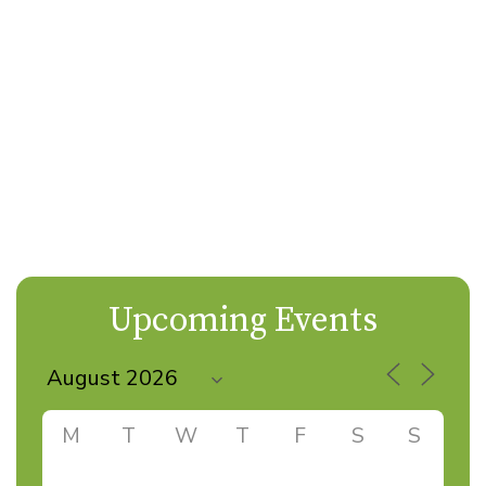
Upcoming Events
M
T
W
T
F
S
S