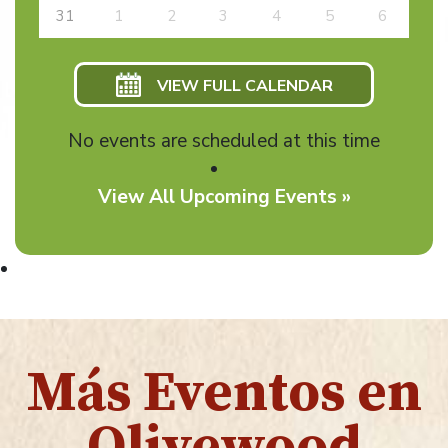
31
1
2
3
4
5
6
VIEW FULL CALENDAR
No events are scheduled at this time
View All Upcoming Events »
Más Eventos en