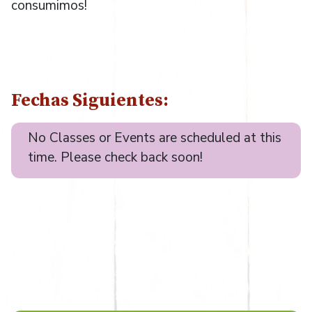
consumimos!
Fechas Siguientes:
No Classes or Events are scheduled at this
time. Please check back soon!