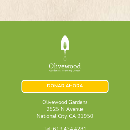
DONAR AHORA
Olivewood Gardens
2525 N Avenue
National City, CA 91950
Tel: 619.434.4281