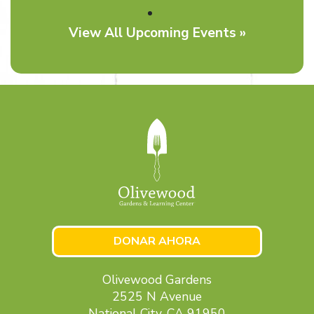
View All Upcoming Events »
DONAR AHORA
Olivewood Gardens
2525 N Avenue
National City, CA 91950