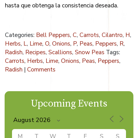
hasta que obtenga la consistencia deseada.
Categories:
Bell Peppers
,
C
,
Carrots
,
Cilantro
,
H
,
Herbs
,
L
,
Lime
,
O
,
Onions
,
P
,
Peas
,
Peppers
,
R
,
Radish
,
Recipes
,
Scallions
,
Snow Peas
Tags:
Carrots
,
Herbs
,
Lime
,
Onions
,
Peas
,
Peppers
,
Radish
|
Comments
Upcoming Events
M
T
W
T
F
S
S