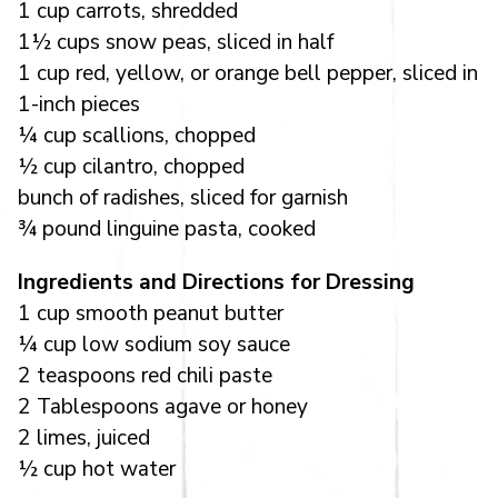
1 cup carrots, shredded
1½ cups snow peas, sliced in half
1 cup red, yellow, or orange bell pepper, sliced in
1-inch pieces
¼ cup scallions, chopped
½ cup cilantro, chopped
bunch of radishes, sliced for garnish
¾ pound linguine pasta, cooked
Ingredients and Directions for Dressing
1 cup smooth peanut butter
¼ cup low sodium soy sauce
2 teaspoons red chili paste
2 Tablespoons agave or honey
2 limes, juiced
½ cup hot water