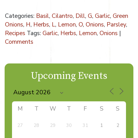
Categories:
Basil
,
Cilantro
,
Dill
,
G
,
Garlic
,
Green
Onions
,
H
,
Herbs
,
L
,
Lemon
,
O
,
Onions
,
Parsley
,
Recipes
Tags:
Garlic
,
Herbs
,
Lemon
,
Onions
|
Comments
Upcoming Events
M
T
W
T
F
S
S
27
28
29
30
31
1
2