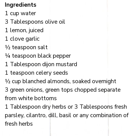
Ingredients
1 cup water
3 Tablespoons olive oil
1 lemon, juiced
1 clove garlic
½ teaspoon salt
¼ teaspoon black pepper
1 Tablespoon dijon mustard
1 teaspoon celery seeds
½ cup blanched almonds, soaked overnight
3 green onions, green tops chopped separate
from white bottoms
1 Tablespoon dry herbs or 3 Tablespoons fresh
parsley, cilantro, dill, basil or any combination of
fresh herbs