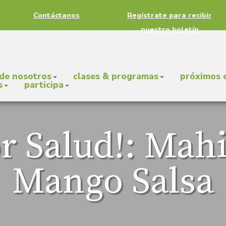
Contáctanos
Regístrate para recibir
nuestro boletín
 de nosotros
clases & programas
próximos 
s
participa
r Salud!: Mah
Mango Salsa