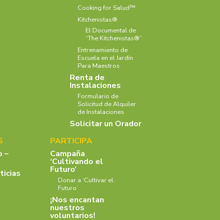
Cooking for Salud™
Kitchenistas®
El Documental de
“The Kitchenistas®”
Entrenamiento de
Escuela en el Jardín
Para Maestros
Renta de
Instalaciones
Formulario de
Solicitud de Alquiler
de Instalaciones
Solicitar un Orador
S
PARTICIPA
o –
Campaña
‘Cultivando el
Futuro’
ticias
Donar a ‘Cultivar el
Futuro’
¡Nos encantan
nuestros
voluntarios!