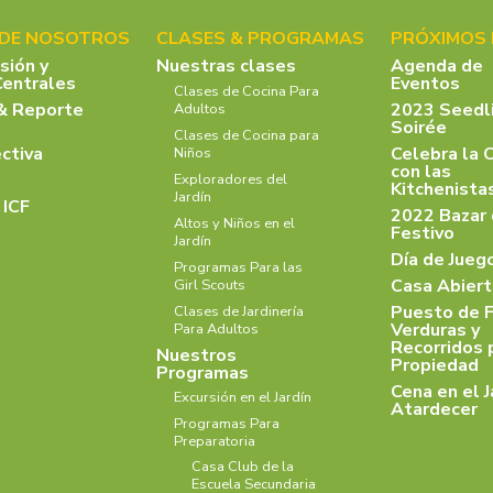
 DE NOSOTROS
CLASES & PROGRAMAS
PRÓXIMOS
isión y
Nuestras clases
Agenda de
Centrales
Eventos
Clases de Cocina Para
& Reporte
2023 Seedl
Adultos
Soirée
Clases de Cocina para
ectiva
Celebra la 
Niños
con las
Exploradores del
Kitchenist
Jardín
 ICF
2022 Bazar
Altos y Niños en el
Festivo
Jardín
Día de Jueg
Programas Para las
Casa Abiert
Girl Scouts
Puesto de F
Clases de Jardinería
Verduras y
Para Adultos
Recorridos 
Nuestros
Propiedad
Programas
Cena en el J
Excursión en el Jardín
Atardecer
Programas Para
Preparatoria
Casa Club de la
Escuela Secundaria