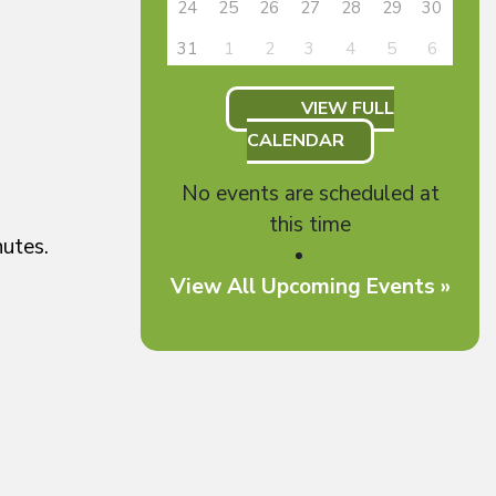
24
25
26
27
28
29
30
31
1
2
3
4
5
6
VIEW FULL
CALENDAR
No events are scheduled at
this time
nutes.
View All Upcoming Events »