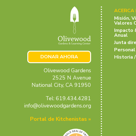
ACERCA
Misión, V
Valores 
Impacto 
Anual
Junta dir
Personal
DONAR AHORA
Historia /
Olivewood Gardens
2525 N Avenue
National City, CA 91950
Tel: 619.434.4281
info@olivewoodgardens.org
Portal de Kitchenistas »