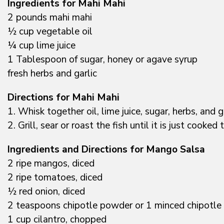
Ingredients for Mahi Mahi
2 pounds mahi mahi
½ cup vegetable oil
¼ cup lime juice
1 Tablespoon of sugar, honey or agave syrup
fresh herbs and garlic
Directions for Mahi Mahi
1. Whisk together oil, lime juice, sugar, herbs, and
2. Grill, sear or roast the fish until it is just coo
Ingredients and Directions for Mango Salsa
2 ripe mangos, diced
2 ripe tomatoes, diced
½ red onion, diced
2 teaspoons chipotle powder or 1 minced chipotle c
1 cup cilantro, chopped