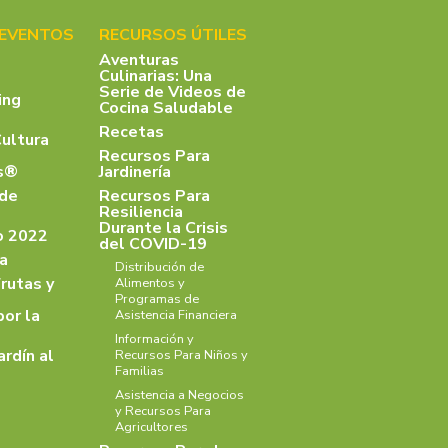
 EVENTOS
RECURSOS ÚTILES
Aventuras
Culinarias: Una
Serie de Videos de
ing
Cocina Saludable
Recetas
Cultura
Recursos Para
as®
Jardinería
 de
Recursos Para
Resiliencia
Durante la Crisis
o 2022
del COVID-19
a
Distribución de
rutas y
Alimentos y
Programas de
por la
Asistencia Financiera
Información y
ardín al
Recursos Para Niños y
Familias
Asistencia a Negocios
y Recursos Para
Agricultores