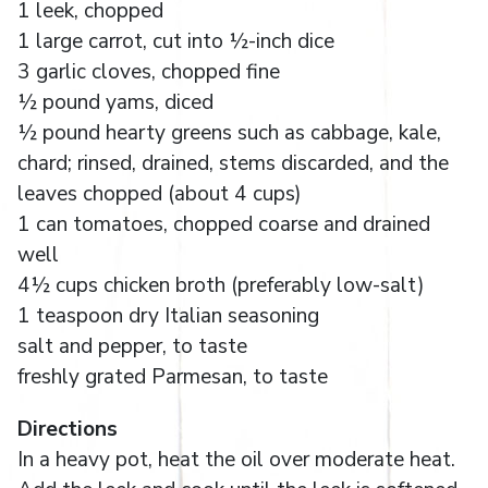
1 leek, chopped
1 large carrot, cut into ½-inch dice
3 garlic cloves, chopped fine
½ pound yams, diced
½ pound hearty greens such as cabbage, kale,
chard; rinsed, drained, stems discarded, and the
leaves chopped (about 4 cups)
1 can tomatoes, chopped coarse and drained
well
4½ cups chicken broth (preferably low-salt)
1 teaspoon dry Italian seasoning
salt and pepper, to taste
freshly grated Parmesan, to taste
Directions
In a heavy pot, heat the oil over moderate heat.